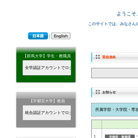
ようこそ
このサイトでは、みなさん
【群馬大学】学生・教職員
緊急連絡
お知らせ
【宇都宮大学】教員
所属学部・大学院・専
1
学務部・教務課