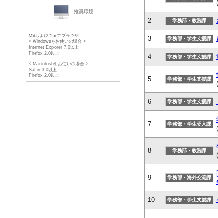
(
推奨環境
2
学務部・教務課
OSおよびウェブブラウザ
3
学務部・学生支援課
< Windowsをお使いの場合 >
Internet Explorer 7.0以上
Firefox 2.0以上
4
学務部・学生支援課
< Macintoshをお使いの場合 >
Safari 3.0以上
Firefox 2.0以上
5
学務部・学生支援課
(
6
学務部・学生支援課
7
学務部・学生受入課
(
8
学務部・教務課
(
9
学務部・海外交流課
10
学務部・学生支援課